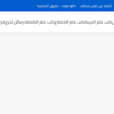
أبلغنا عن إعلان مخالف
copyright - حقوق الملكية
كتب علم التربية
كتب علم الاجتماع
كتب علم الاقتصاد
رسائل تخرج
مرا