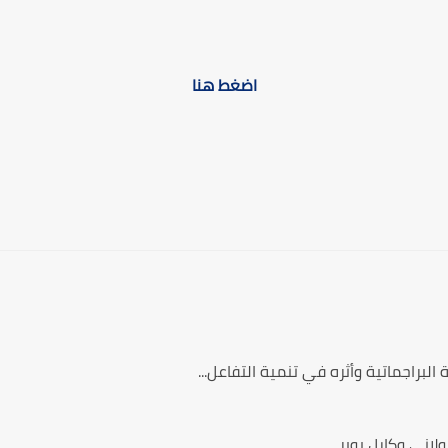
اضغط هنا
البراجماتية وأثره في تنمية التفاعل...
لاني وكارل بوبر