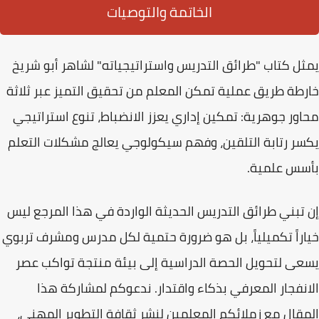
الخاتمة والتوصيات
يمثل كتاب
"طرائق التدريس واستراتيجياته"
لشاهر أبو شريخ
خارطة طريق عملية تمكن المعلم من تحقيق التميز عبر ثلاثة
محاور جوهرية:
تمكين إداري
يعزز الانضباط،
تنوع استراتيجي
يكسر رتابة التلقين، و
فهم سيكولوجي
يعالج مشكلات التعلم
بأسس علمية.
إن تبني طرائق التدريس الحديثة الواردة في هذا المرجع ليس
خياراً تكميلياً، بل هو ضرورة حتمية لكل مدرس ومشرف تربوي
يسعى لتحويل الحصة الدراسية إلى بيئة منتجة تواكب عصر
الانفجار المعرفي بذكاء واقتدار. ندعوكم لمشاركة هذا
المقال مع زملائكم المعلمين لنشر ثقافة التطوير المهني،