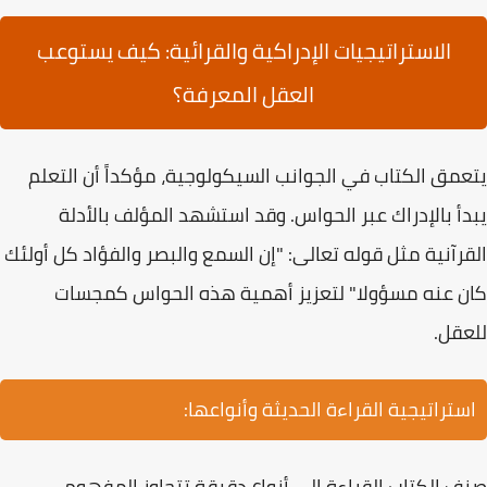
الاستراتيجيات الإدراكية والقرائية: كيف يستوعب
العقل المعرفة؟
يتعمق الكتاب في الجوانب السيكولوجية، مؤكداً أن التعلم
يبدأ بالإدراك عبر الحواس. وقد استشهد المؤلف بالأدلة
القرآنية مثل قوله تعالى:
"إن السمع والبصر والفؤاد كل أولئك
كان عنه مسؤولا"
لتعزيز أهمية هذه الحواس كمجسات
للعقل.
استراتيجية القراءة الحديثة وأنواعها:
صنف الكتاب القراءة إلى أنواع دقيقة تتجاوز المفهوم