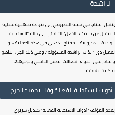
الراشدة
ينتقل الكتاب في شقه التطبيقي إلى صياغة منهجية عملية
للانتقال من حالة "
رد الفعل
" التلقائي إلى حالة "
الاستجابة
الواعية
" المدروسة. المفتاح الذهبي في هذه العملية هو
تفعيل دور "
الذات الراشدة المسؤولة
"، وهي ذلك الجزء الناضج
والقادر على احتواء انفعالات الطفل الداخلي وتوجيهها
بحكمة وشفقة.
أدوات الاستجابة الفعالة وفك تجميد الجرح
يقدم المؤلف "
أدوات الاستجابة الفعالة
" كبديل سريري