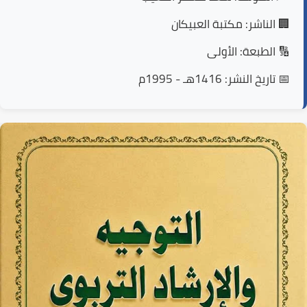
🏢 الناشر:
مكتبة العبيكان
🔢 الطبعة:
الأولى
📅 تاريخ النشر:
1416هـ - 1995م