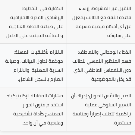
التقبل غير المشروط:
إرساء
الكفاية في التخطيط
قاعدة الثقة مع الطالب بمعزل
الإرشادي:
القدرة الاحترافية
عن أي أحكام قيمية مسبقة
على صياغة الخطط العلاجية
على سلوكه.
والنمائية المبنية على الدليل.
الذكاء الوجداني والتعاطف:
الالتزام بأخلاقيات المهنة:
فهم المنظور النفسي للطالب
حوكمة تداول البيانات، وصيانة
دون الانغماس العاطفي الذي
السرية المهنية، والالتزام
قد يخل بالموضوعية.
الصارم بالسجل الشامل.
الصبر والنفَس الطويل:
إدراك أن
مهارات المقابلة الإكلينيكية:
التغيير السلوكي عملية
استخدام فنون الحوار
تراكمية تتطلب إصراراً ومتابعة
الممنهج كأداة تشخيصية
مستمرة.
وعلاجية في آن واحد.