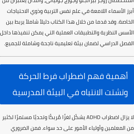
المتخصصان
روجر بيرانجلو
و
جورج جوليانى
، واللذان يُعتبران من
أبرز الأسماء اللامعة في علم نفس التربية وذوي الاحتياجات
الخاصة. وقد قدما من خلال هذا الكتاب دليلاً شاملاً يربط بين
الأسس النظرية والتطبيقات العملية التي يمكن تنفيذها داخل
الفصل الدراسي لضمان بيئة تعليمية ناجحة وشاملة للجميع.
أهمية فهم اضطراب فرط الحركة
وتشتت الانتباه في البيئة المدرسية
لا يزال اضطراب
ADHD
يشكّل لغزًا مُربكًا وتحديًا مستمرًا لكثير
من المعلمين وأولياء الأمور على حد سواء. فمن الضروري