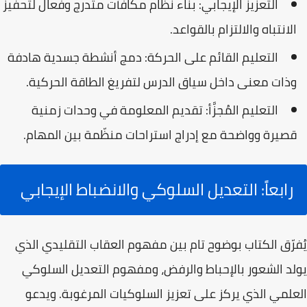
التعزيز الإيجابي:
بناء نظام مكافآت متدرج وفعال لتحفيز
الانتباه والالتزام بالقواعد.
التعليم القائم على الحركة:
دمج أنشطة جسدية هادفة
وذات معنى داخل سياق الدرس لتفريغ الطاقة الحركية.
التعليم المُجزَّأ:
تقديم المعلومة في وحدات زمنية
قصيرة وواضحة مع إدراج استراحات منظّمة بين المهام.
رابعاً: التعديل السلوكي والانضباط الإيجابي
يُفرّق الكتاب بوضوح تام بين مفهوم
العقاب التقليدي
الذي
يولد الشعور بالإحباط والرفض، ومفهوم
التعديل السلوكي
العلمي
الذي يركز على تعزيز السلوكيات المرغوبة. ويدعو