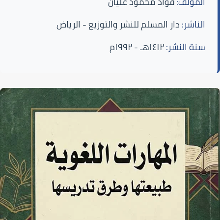
المؤلف:
فؤاد محمود عليان
الناشر:
دار المسلم للنشر والتوزيع - الرياض
سنة النشر:
١٤١٢هـ - ١٩٩٢م