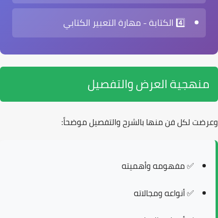
4️⃣ الكتابة
- مهارة التعبير الكتابي
منهجية العرض والتفصيل
وعرضت لكل فن منها بالشرح والتفصيل موضحاً:
✅
مفهومه
وأهميته
✅
أنواعه
ومجالاته