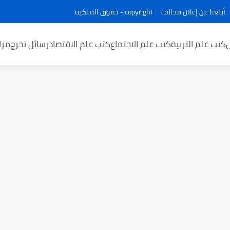
أبلغنا عن إعلان مخالف
copyright - حقوق الملكية
كتب علم التربية
كتب علم الاجتماع
كتب علم الاقتصاد
رسائل تخرج
مرا