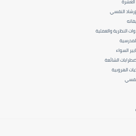
العشرة
إرشاد النفسي
فاته
وات النظرية والعملية
المدرسية
يير السواء
اضطرابات الشائعة
يات الهروبية
لنفسي