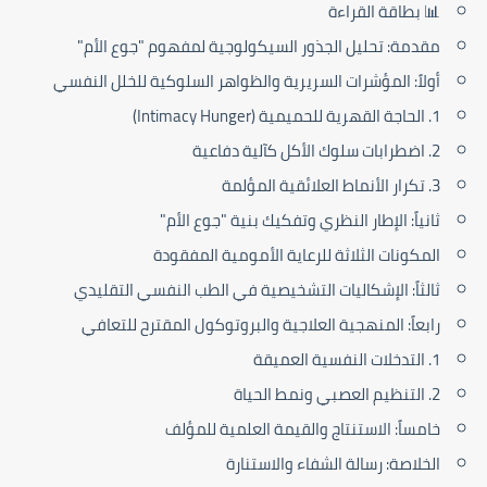
📊 بطاقة القراءة
مقدمة: تحليل الجذور السيكولوجية لمفهوم "جوع الأم"
أولاً: المؤشرات السريرية والظواهر السلوكية للخلل النفسي
1. الحاجة القهرية للحميمية (Intimacy Hunger)
2. اضطرابات سلوك الأكل كآلية دفاعية
3. تكرار الأنماط العلائقية المؤلمة
ثانياً: الإطار النظري وتفكيك بنية "جوع الأم"
المكونات الثلاثة للرعاية الأمومية المفقودة
ثالثاً: الإشكاليات التشخيصية في الطب النفسي التقليدي
رابعاً: المنهجية العلاجية والبروتوكول المقترح للتعافي
1. التدخلات النفسية العميقة
2. التنظيم العصبي ونمط الحياة
خامساً: الاستنتاج والقيمة العلمية للمؤلف
الخلاصة: رسالة الشفاء والاستنارة