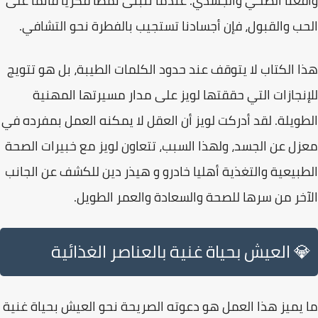
واقعنا الصحي والجسدي. عندما نتبنى نمطاً فكرياً قائماً على
الحب والقبول، فإن أجسادنا تستجيب بالفطرة نحو التشافي.
هذا الكتاب لا يتوقف عند حدود الكلمات الطيبة، بل هو
تتويج
للإنجازات
التي حققتها لويز على مدار مسيرتها المهنية
الطويلة. لقد أدركت لويز أن العقل لا يمكنه العمل بمفرده في
معزل عن الجسد، ولهذا السبب،
تتعاون لويز مع خبيرات الصحة
الطبيعية والتغذية أهليا خادرو و هيذر دين للكشف عن الجانب
الآخر من سرها للصحة والسعادة والعمر الطويل
.
💎 العيش بحياة غنية بالعناصر الغذائية
ما يميز هذا العمل هو دعوته الصريحة نحو
العيش بحياة غنية