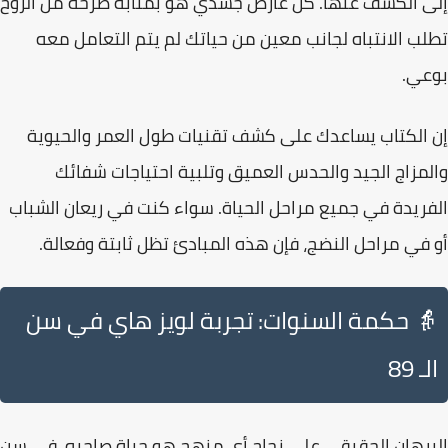
إلى الكشف عنها
. كل عارض جسدي هو بمثابة صرخة من الروح
تطلب الانتباه لجانب معين من حياتك لم يتم التعامل معه
بوعي.
إن الكتاب يساعدك على
كشف تقنيات طول العمر والحيوية
والمزاج الجيد والحدس العميق وتلبية احتياجات شفائك
الفريدة في جميع مراحل الحياة
. سواء كنت في ريعان الشباب
أو في مراحل النضج، فإن هذه المبادئ تظل ثابتة وفعالة.
👵 حكمة السنوات: تجربة لويز هاي في سن
الـ 89
البرهان الحقيقي على نجاح أي منهج هو حياة صاحبه.
في سن