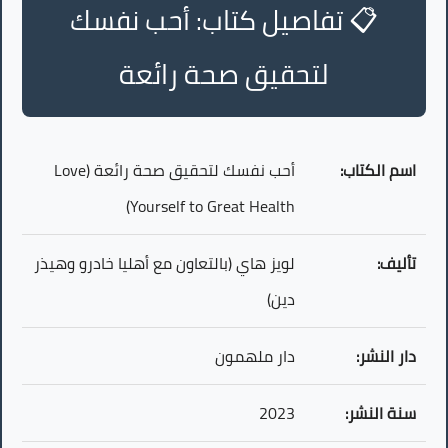
📋 تفاصيل كتاب: أحب نفسك
لتحقيق صحة رائعة
اسم الكتاب:
أحب نفسك لتحقيق صحة رائعة (Love
Yourself to Great Health)
تأليف:
لويز هاي (بالتعاون مع أهليا خادرو وهيذر
دين)
دار النشر:
دار ملهمون
سنة النشر:
2023