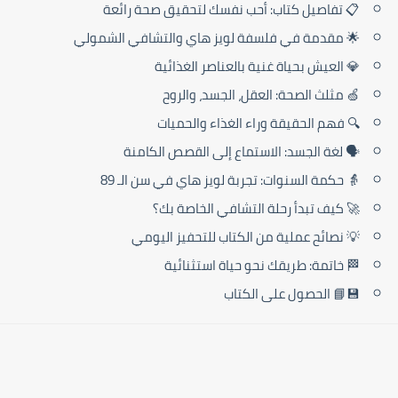
📋 تفاصيل كتاب: أحب نفسك لتحقيق صحة رائعة
🌟 مقدمة في فلسفة لويز هاي والتشافي الشمولي
💎 العيش بحياة غنية بالعناصر الغذائية
🍏 مثلث الصحة: العقل، الجسد، والروح
🔍 فهم الحقيقة وراء الغذاء والحميات
🗣️ لغة الجسد: الاستماع إلى القصص الكامنة
👵 حكمة السنوات: تجربة لويز هاي في سن الـ 89
🚀 كيف تبدأ رحلة التشافي الخاصة بك؟
💡 نصائح عملية من الكتاب للتحفيز اليومي
🏁 خاتمة: طريقك نحو حياة استثنائية
💾📘 الحصول على الكتاب