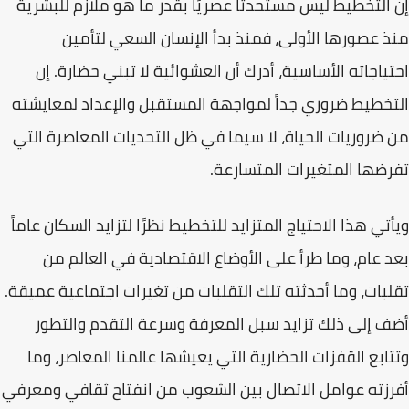
إن
التخطيط
ليس مستحدثا عصريًا بقدر ما هو ملازم للبشرية
منذ عصورها الأولى، فمنذ بدأ الإنسان السعي لتأمين
احتياجاته الأساسية، أدرك أن العشوائية لا تبني حضارة. إن
التخطيط ضروري جداً لمواجهة المستقبل والإعداد لمعايشته
من ضروريات الحياة، لا سيما في ظل التحديات المعاصرة التي
تفرضها المتغيرات المتسارعة.
ويأتي هذا الاحتياج المتزايد للتخطيط نظرًا
لتزايد السكان عاماً
بعد عام
، وما طرأ على الأوضاع الاقتصادية في العالم من
تقلبات، وما أحدثته تلك التقلبات من تغيرات اجتماعية عميقة.
أضف إلى ذلك تزايد سبل المعرفة وسرعة التقدم والتطور
وتتابع القفزات الحضارية التي يعيشها عالمنا المعاصر، وما
أفرزته عوامل الاتصال بين الشعوب من انفتاح ثقافي ومعرفي