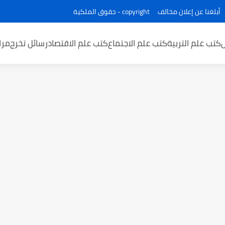
أبلغنا عن إعلان مخالف
copyright - حقوق الملكية
كتب علم التربية
كتب علم الاجتماع
كتب علم الاقتصاد
رسائل تخرج
مرا