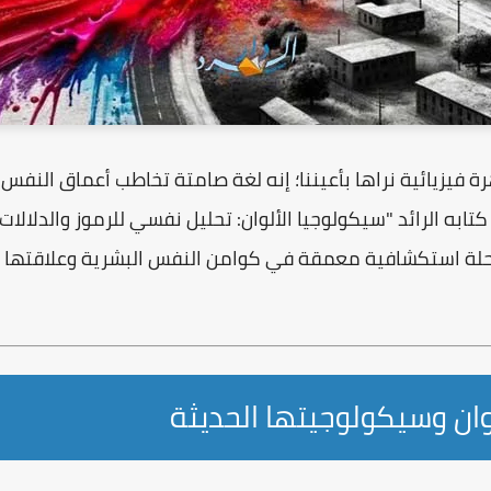
هرة فيزيائية نراها بأعيننا؛ إنه لغة صامتة تخاطب أعماق النفس
كتابه الرائد
"سيكولوجيا الألوان: تحليل نفسي للرموز والدلالات و
لة استكشافية معمقة في كوامن النفس البشرية وعلاقتها بالتر
ان وسيكولوجيتها الحديثة