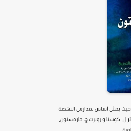
أساس لمدارس النهضة
ثر ل. كوستا
و
روبرت ج. جارمستون
،
ورة.