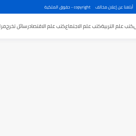
أبلغنا عن إعلان مخالف
copyright - حقوق الملكية
كتب علم التربية
كتب علم الاجتماع
كتب علم الاقتصاد
رسائل تخرج
مرا