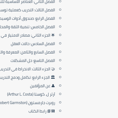
الفصل الثاني: العناصر الأساسية لل
الفصل الثالث: التدريب كعملية توس
الفصل الرابع: صندوق أدوات الوسيط
الفصل الخامس: تنمية الثقة والمح
🌟 الجزء الثاني: مصادر الامتياز في ا
الفصل السادس: حالات العقل
الفصل السابع والثامن: المعرفة وال
الفصل التاسع: حل المشكلات
🤝 الجزء الثالث: الانخراط في التدري
🏛️ الجزء الرابع: تكامل ودمج التد
👤 عن المؤلفين
آرثر ل. كوستا (Arthur L. Costa)
روبرت جارمستون (Robert Garmston)
💾📘 رابط الكتاب