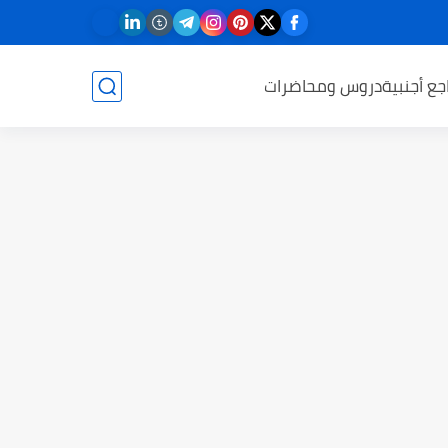
جع أجنبية
دروس ومحاضرات