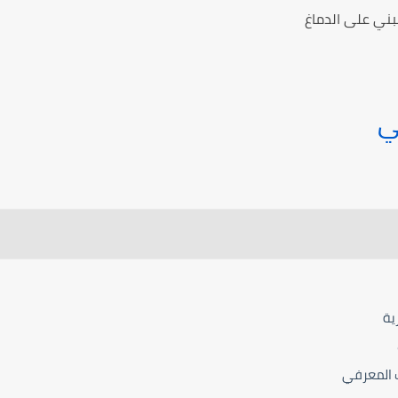
مبني على الدماغ
ي
ية
ب المعرفي