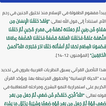
يبدأ مفهوم الطفولة في الإسلام منذ تخليق الجنين في رحم
الأم، استناداً إلى قول الله تعالى:
"وَلَقَدْ خَلَقْنَا الْإِنسَانَ مِن
سُلَالَةٍ مِّن طِينٍ ثُمَّ جَعَلْنَاهُ نُطْفَةً فِي ققرارٍ مَّكِينٍ ثُمَّ خَلَقْنَا
النُّطْفَةَ عَلَقَةً فَخَلَقْنَا الْعَلَقَةَ مُضْغَةً فَخَلَقْنَا الْمُضْغَةَ عِظَامًا
فَكَسَوْنَا الْعِظَامَ لَحْمًا ثُمَّ أَنشَأْنَاهُ خَلْقًا آخَرَ فَتَبَارَكَ اللَّهُ أَحْسَنُ
الْخَالِقِينَ"
[المؤمنون: 12-14].
هذا التأصيل القرآني يسبق النظريات الغربية بقرون في تحديد
بدء "الحياة الإنسانية" والحقوق المرتبطة بها. ويؤكد القرآن
الكريم على
استمرارية النمو البشري
ومراحله المتعاقبة في
قوله تعالى:
"اللَّهُ الَّذِي خَلَقَكُم مِّن ضَعْفٍ ثُمَّ جَعَلَ مِن بَعْدِ
ضَعْفٍ قُوَّةً ثُمَّ جَعَلَ مِن بَعْدِ قُوَّةٍ ضَعْفًا وَشَيْبَةً يَخْلُقُ مَا يَشَاءُ