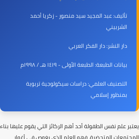
تأليف:
عبد المجيد سيد منصور - زكريا أحمد
الشربيني
دار النشر:
دار الفكر العربي
بيانات الطبعة:
الطبعة الأولى - ١٤١٩ هـ / ١٩٩٨م
التصنيف العلمي:
دراسات سيكولوجية تربوية
بمنظور إسلامي
يعتبر
علم نفس الطفولة
أحد أهم الركائز التي يقوم عليها بناء
المجتمعات المتحضرة، فهو العلم الذي يغوص في أغوار