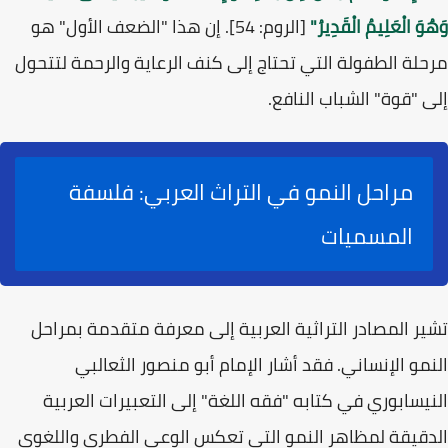
وَهُوَ الْعَلِيمُ الْقَدِيرُ"
[الروم: 54]. إن هذا "الضعف الأول" هو
مرحلة الطفولة التي تحتاج إلى كنف الرعاية والرحمة لتتحول
إلى "قوة" الشباب النافع.
مراحل النمو في التراث العربي: فلسفة
المسميات
تشير المصادر التراثية العربية إلى معرفة متقدمة بمراحل
النمو الإنساني. فقد أشار الإمام
أبو منصور الثعالبي
النيسابوري
في كتابه "فقه اللغة" إلى التعبيرات العربية
الدقيقة لمظاهر النمو التي تعكس الوعي الفطري واللغوي