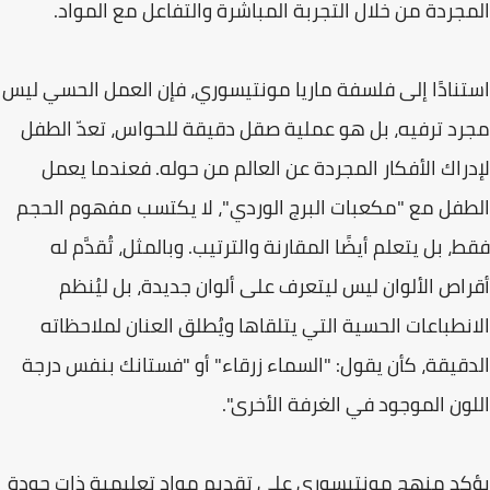
المجردة من خلال التجربة المباشرة والتفاعل مع المواد.
استنادًا إلى فلسفة ماريا مونتيسوري، فإن العمل الحسي ليس
مجرد ترفيه، بل هو عملية صقل دقيقة للحواس، تعدّ الطفل
لإدراك الأفكار المجردة عن العالم من حوله. فعندما يعمل
الطفل مع "مكعبات البرج الوردي"، لا يكتسب مفهوم الحجم
فقط، بل يتعلم أيضًا المقارنة والترتيب. وبالمثل، تُقدَّم له
أقراص الألوان ليس ليتعرف على ألوان جديدة، بل ليُنظم
الانطباعات الحسية التي يتلقاها ويُطلق العنان لملاحظاته
الدقيقة، كأن يقول: "السماء زرقاء" أو "فستانك بنفس درجة
اللون الموجود في الغرفة الأخرى".
يؤكد منهج مونتيسوري على تقديم مواد تعليمية ذات جودة