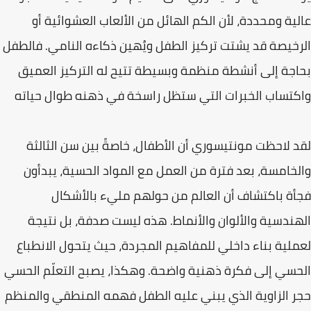
عالية ومحددة، لأن الكم الهائل من الألعاب العشوائية أو
الرخيصة قد يشتت تركيز الطفل ويُهين ذكاءه النامي. فالطفل
بحاجة إلى أنشطة منظمة وبسيطة تتيح له التركيز العميق
واكتساب الخبرات التي ستظل راسخة في ذهنه طوال حياته
لقد لاحظت مونتيسوري أن الأطفال، خاصةً بين سن الثالثة
والخامسة، بعد فترة من العمل مع المواد الحسية، يبدأون
فجأة باكتشاف أن العالم من حولهم مليء بالأشكال
الهندسية والألوان والأنماط. هذه ليست صدفة، بل نتيجة
لعملية بناء داخلي للمفاهيم المجردة، حيث يتحول الانطباع
الحسي إلى فكرة ذهنية واضحة. وهكذا، يصبح التعلّم الحسي
حجر الزاوية الذي يبني عليه الطفل فهمه المنطقي والمنظم