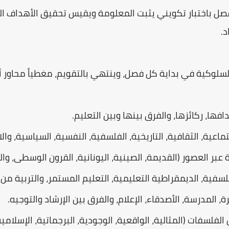
فصل باختبار تكويني يثبت المعلومة ويقيس تحقيق الأهداف ال
.
لسلوكية في بداية كل فصل، وينتهي بالتقويم، مغطياً محاو
فها، ركائزها، والفرق بينها وبين التعليم.
ماعية، الثقافية، التاريخية، الفلسفية، النفسية، السياسية، وال
 عبر العصور (القديمة، الصينية، اليونانية، القرون الوسطى، وال
فلسفية، الديمقراطية التعليمية، التعليم المستمر، والتربية من
، المدرسة، الأصدقاء، الإعلام، والفرق بين الإرشاد والتوجيه.
لفلسفات (المثالية، الواقعية، الوجودية، البرجماتية، الإسلامية