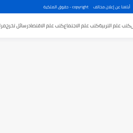
أبلغنا عن إعلان مخالف
copyright - حقوق الملكية
كتب علم التربية
كتب علم الاجتماع
كتب علم الاقتصاد
رسائل تخرج
مرا