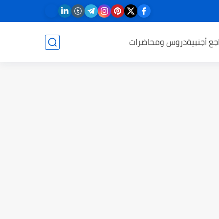
جع أجنبية
دروس ومحاضرات