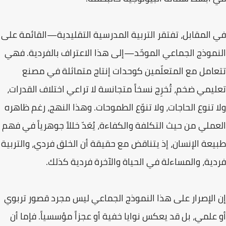
في المقابل، تفتقر التربية المدرسية التقليدية—القائمة على
النموذج الجماعي الموحّد—إلى هذا الاعتراف بالفردية. فهي
تتعامل مع المتعلّمين كوحدات إنتاج متماثلة في مصنع
تعليمي ضخم، تُخرِج نسخاً متجانسة لا تراعي اختلاف القدرات،
ولا تنوع الحاجات، ولا تنوّع الطموحات. وهذا النهج، رغم ظاهره
العملي من حيث التكلفة والكفاءة، يُعَدّ خللاً جوهرياً في فهم
طبيعة الإنسان، إذ يتناقض مع حقيقة أن الخلق فردي، والتربية
فردية، والمساءلة في الحياة والآخرة فردية كذلك.
إن الإصرار على هذا النموذج الجماعي ليس مجرد قصور تربوي
أو علمي، بل قد يعكس نوايا خفية أو عجزاً مؤسسياً. فإما أن