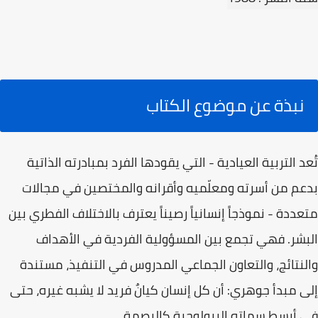
نبذة عن موضوع الكتاب
تُعد التربية العيادية - التي يقودها الفرد بمبادرته الذاتية
بدعم من أسرته ومعلّميه وأقرانه والمختصين في مجالات
متعددة - نموذجاً إنسانياً رصيناً يعترف بالاختلاف الفطري بين
البشر. فهي تجمع بين المسؤولية الفردية في الأهداف
والنتائج، والتعاون الجماعي المدروس في التنفيذ، مستندة
إلى مبدأ جوهري: أن كل إنسان كيانٌ فريد لا يشبه غيره، حتى
في أبسط سماته البيولوجية كالبصمة.