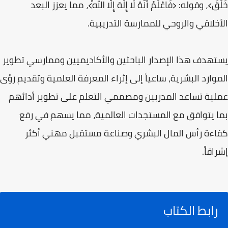
خَلَقَ﴾، وقوله: ﴿فَاعْلَمْ أَنَّهُ لَا إِلَٰهَ إِلَّا اللَّهُ﴾، مما يعزز البعد
الأخلاقي والروحي للممارسة التدريبية.
يستهدف هذا الإصدار الباحثين والأكاديميين وممارسي تطوير
الموارد البشرية، ساعياً إلى إثراء المعرفة العلمية وتقديم رؤى
عملية تساعد المدربين ومصممي التعلم على تطوير أدائهم
بما يتوافق مع المستجدات العالمية، مما يسهم في رفع
كفاءة رأس المال البشري وصناعة مستقبل مهني أكثر
إشراقاً.
رابط الكتاب