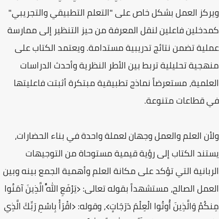
ويركز العمل بشكل خاص على "التعلم التطبيقي والتجريبي"
كمدخلين فاعلين لنقل المعرفة من حيز التنظير إلى ممارسة
عملية تضمن نتائج تدريبية مستدامة. ويعتمد الكتاب على
منهجية تحليلية تربط بين الأطر النظرية وأحدث الدراسات
العلمية، مستعرضاً نماذج تطبيقية مبتكرة أثبتت فاعليتها
في قطاعات متنوعة.
ولأن العلم والعمل وجهان لعملة واحدة في بناء الحضارات،
يستند الكتاب إلى رؤية قيمية مستوحاة من التوجيهات
الربانية التي تؤكد على مكانة العلم وأهمية الجمع بينه وبين
العمل الصالح، مستشهداً بقوله تعالى: ﴿يَرْفَعِ اللَّهُ الَّذِينَ آمَنُوا
مِنكُمْ وَالَّذِينَ أُوتُوا الْعِلْمَ دَرَجَاتٍ﴾، وقوله: ﴿اقْرَأْ بِاسْمِ رَبِّكَ الَّذِي