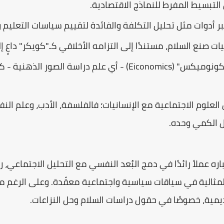
التبسيط المفرط للنماذج الاقتصادية.
عبر أدوات مثل تحليل التكلفة والفائدة لتقييم سياسات التعليم 
يات صنع السلام، مستندًا إلى التزامه الأخلاقي كـ"كويكر" داعٍ إ
خامسًا، في طرحه لفكرة "الإيكونوميكس" (Eiconomics) - أي علم د
العلوم الاجتماعية مع الإنسانيات؛ فالفلسفة، الأدب، وعلم ال
ل الكمي وحده.
اره عملاً رائدًا في دمج البُعد النفسي مع التحليل الاجتماعي،
مثالية في سياقات سياسية واجتماعية معقّدة. وعلى الرغم من
اديمية، خصوصًا في حقول دراسات السلام وحل النزاعات.