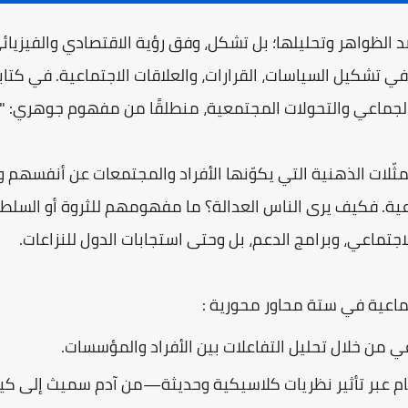
د الظواهر وتحليلها؛ بل تشكل، وفق رؤية الاقتصادي والفيزيائ
19)، قوة دافعة في تشكيل السياسات، القرارات، والعلاقات الاجتماعية. في ك
ماعي والتحولات المجتمعية، منطلقًا من مفهوم جوهري: "الصور الذهنية"
ثّلات الذهنية التي يكوّنها الأفراد والمجتمعات عن أنفسهم 
اعية. فكيف يرى الناس العدالة؟ ما مفهومهم للثروة أو السلط
تماعي، وبرامج الدعم، بل وحتى استجابات الدول للنزاعات.
ماعية في ستة محاور محورية :
عي من خلال تحليل التفاعلات بين الأفراد والمؤسسات.
لعام عبر تأثير نظريات كلاسيكية وحديثة—من آدم سميث إلى ك