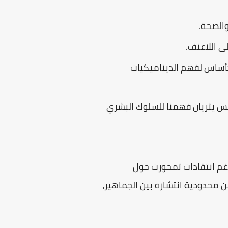
والصحة.
لى اللاعنف.
راسة الصور الذهنية - كأساس لفهم الديناميكيات
نفس يثريان فهمنا للسلوك البشري
 رغم انتقادات تمحورت حول
 محدودية انتشاره بين الجماهير،