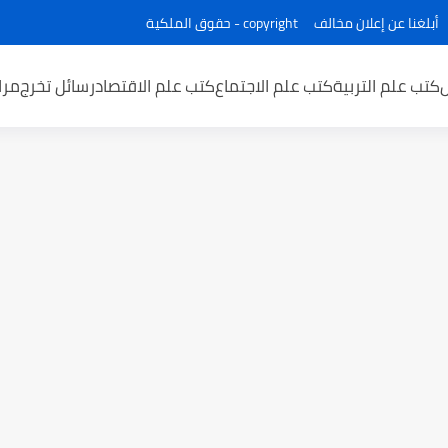
أبلغنا عن إعلان مخالف
copyright - حقوق الملكية
كتب علم التربية
كتب علم الاجتماع
كتب علم الاقتصاد
رسائل تخرج
مرا