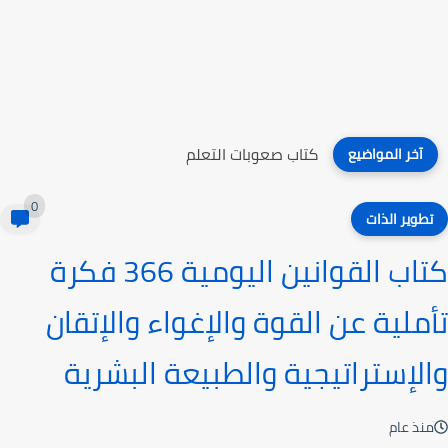
كتاب صعوبات التعلم
آخر المواضيع
0
تطوير الذات
كتاب ‫القوانين اليومية 366 فكرة
تأملية عن القوة والإغواء والإتقان
والإستراتيجية والطبيعة البشرية‬
منذ عام