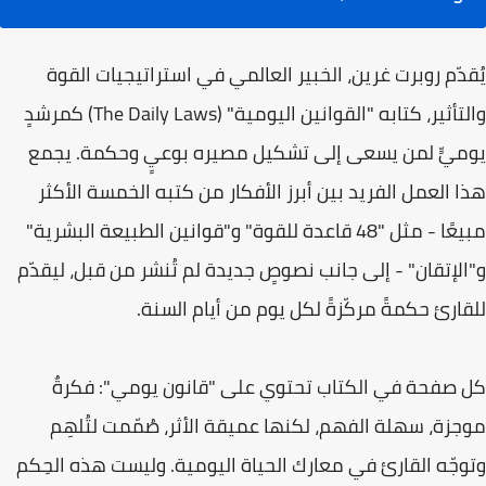
يُقدّم روبرت غرين، الخبير العالمي في استراتيجيات القوة
والتأثير، كتابه "القوانين اليومية" (The Daily Laws) كمرشدٍ
يوميٍّ لمن يسعى إلى تشكيل مصيره بوعيٍ وحكمة. يجمع
هذا العمل الفريد بين أبرز الأفكار من كتبه الخمسة الأكثر
مبيعًا - مثل "48 قاعدة للقوة" و"قوانين الطبيعة البشرية"
و"الإتقان" - إلى جانب نصوصٍ جديدة لم تُنشر من قبل، ليقدّم
للقارئ حكمةً مركّزةً لكل يوم من أيام السنة.
كل صفحة في الكتاب تحتوي على "قانون يومي": فكرةٌ
موجزة، سهلة الفهم، لكنها عميقة الأثر، صُمّمت لتُلهِم
وتوجّه القارئ في معارك الحياة اليومية. وليست هذه الحِكم