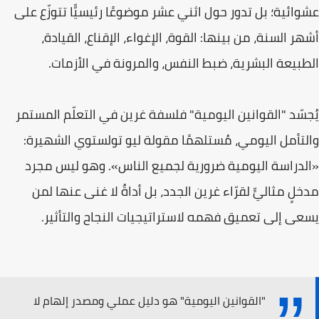
عشوائية؛ بل تدور حول اثني عشر موضوعًا رئيسيًّا تتوزّع على
أشهر السنة، من بينها: القوة، الإغواء، الإقناع، القيادة،
الطبيعة البشرية، ضبط النفس، والمرونة في الأزمات.
يُجسّد "القوانين اليومية" فلسفة غرين في التعلّم المستمر
والتأمل اليومي، مُستلهمًا مقولة ليو تولستوي الشهيرة:
«الدراسة اليومية ضرورية لجميع الناس». وهو ليس مجرد
مدخلٍ مثاليٍّ لقرّاء غرين الجدد، بل أداةٌ لا غنى عنها لمن
يسعى إلى تعميق فهمه لاستراتيجيات النجاح والتأثير.
"القوانين اليومية" هو دليل عملي ومصدر إلهام لا