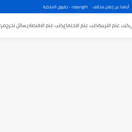
أبلغنا عن إعلان مخالف
copyright - حقوق الملكية
كتب علم التربية
كتب علم الاجتماع
كتب علم الاقتصاد
رسائل تخرج
مرا