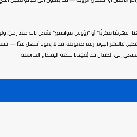
هنا "فهرسًا فكريًّا" أو "رؤوس مواضيع" تشغل باله منذ زمن، 
كير. فالنشر اليوم، رغم صعوبته، قد لا يعود أسهل غدًا — خصوص
لسعي إلى الكمال قد يُفقِدنا لحظةَ الإفصاح الحاسمة.