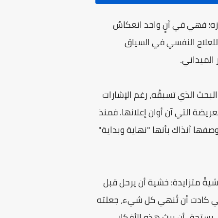
ه؛ فهي في آنٍ واحد انعكاسٌ
للعلاج النفسي في السياق
 الميداني.
البحث الذي تسبقُه، رغم الإشارات
ريضة التي آن أوان إعلانها. فمنذ
صفها آنذاك بأنها "نهاية وبداية"
خشيةً متزايدة: خشية أن يرحل قبل
ائي كادت أن تُنهي كل شيء، جعلته
ي يستحق أن يرث هذه الأفكار،