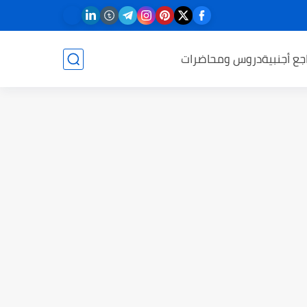
جع أجنبية
دروس ومحاضرات