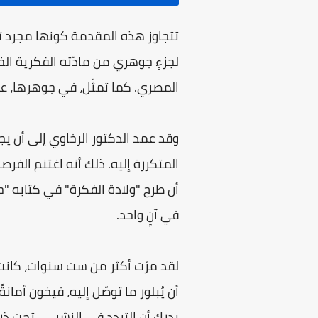
تتجاوز هذه المقدمة كونها مجرد تو
لجزءٍ جوهري من مادّته الفكرية ال
المصري. كما تمثّل، في جوهرها، عرضً
وقد عمد الدكتور الرخاوي إلى أن يجع
المتكررة إليه. ذلك أنه اغتنم الف
أن طرح "ولادة الفكرة" في كتابه "ح
في آنٍ واحد.
لقد مرّت أكثر من ست سنوات، كانت كا
أن يُبلور ما توصّل إليه، فيخون أم
يدرك أن التردد في النشر — تحت ذرائ