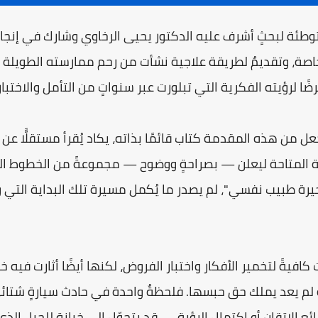
طئة لبحثٍ أشرف عليه الدكتور يحيى الرخاوي وشارك في إنجاز
خاصة، وتقديمٌ لطريقة علاجية نشأت من رحم ممارسته الطويلة 
ا لرؤيته الفكرية التي تبلورت عبر سنواتٍ من التأمل والاختبار
ل من هذه المقدمة كتاب قائمًا بذاته، يكاد يُقرأ مستقلًّا عن 
رصة المتاحة ليعلن — بصراحةٍ ووضوح — مجموعةً من الخطوط الع
يرة طبيب نفسي"، لم يصدر ما يُكمل مسيرة تلك البداية التي و
فيةً لتخمير الأفكار واختبار الفروض، لكنها أيضًا أثارت فيه 
انةً لم يعد يملك حق حبسها. فلحظةٌ واحدة في حادث سيارةٍ شت
ع الإتقان أو اكتمال الرؤية — قد يتحوّل إلى خيانةٍ للجيل الذ