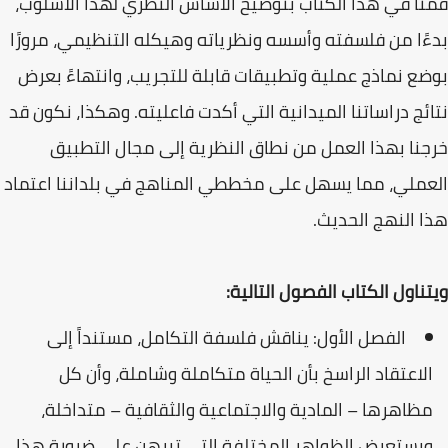
قمنا في هذا الكتاب بتوضيح الأساس النظري لهذا الأسلوب،
بدءًا من فلسفته وأسسه ونظرياته وهيكله التنظيمي، مرورًا
بوضع نماذج عملية وتطبيقات قابلة للتجريب، وانتهاءً بعرض
نتائج دراساتنا الميدانية التي أكدت فاعليته. وهكذا، نكون قد
خرجنا بهذا العمل من نطاق النظرية إلى مجال التطبيق
العملي، مما يسهل على مخططي المناهج في بلداننا اعتماد
هذا النهج الحديث.
ويتناول الكتاب الفصول التالية:
الفصل الأول: يناقش فلسفة التكامل، مستنداً إلى
الاعتقاد الراسخ بأن الحياة متكاملة وشاملة، وأن كل
مظاهرها – المادية والاجتماعية والثقافية – متداخلة،
ويستعرض الظواهر المختلفة التي تبرهن على ضرورة هذا