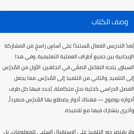
وصف الكتاب
يُعدّ التدريس الفعال مُستندًا على أساسٍ راسخٍ من المشاركة
الإيجابية بين جميع أطراف العملية التعليمية. وفي هذا
السياق، يتجه التفاعل الصفّي في اتجاهين: الأول من المُدرّس
إلى التلميذ، والثاني من التلميذ إلى المُدرّس، مما يجعل
الفصل الدراسي كخلية نحلٍ متكاملة، يُحدد فيها كل طرف
أدواره بوضوح — فهناك أدوار يضطلع بها المُدرّس منفرداً،
وأخرى يتشارك فيها مع تلاميذه.
ولا يقتصر دور التلميذ على الاستقبال السلبي للمعلومات، بل