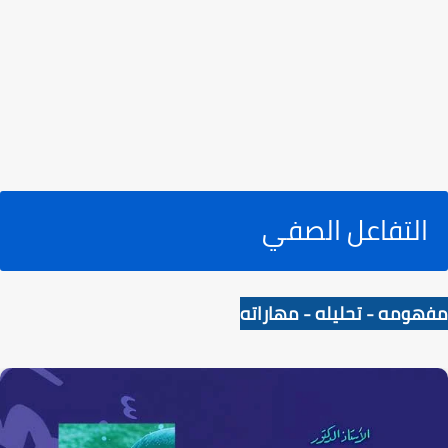
التفاعل الصفي
مفهومه - تحليله - مهاراته