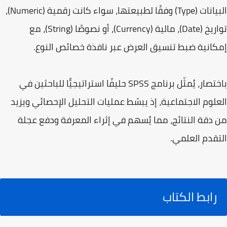
البيانات (Type) وفقًا لطبيعتها، سواء كانت رقمية (Numeric)،
تواريخ (Date)، مالية (Currency)، أو نصوصًا (String)، مع
إمكانية ضبط تنسيق العرض عبر نافذة خصائص النوع.
باختصار، يُمثّل برنامج SPSS حليفًا استراتيجيًّا للباحثين في
العلوم الاجتماعية، إذ يبسّط عمليات التحليل الإحصائي ويزيد
من دقة النتائج، مما يُسهم في إثراء المعرفة ودفع عجلة
التقدم العلمي.
رابط الكتاب