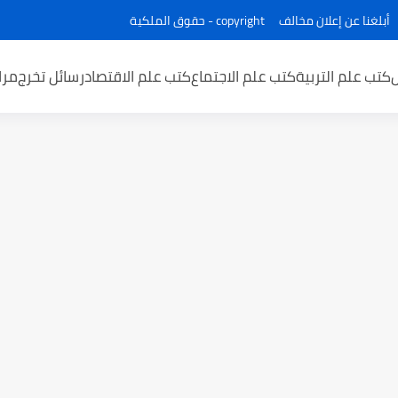
أبلغنا عن إعلان مخالف
copyright - حقوق الملكية
كتب علم التربية
كتب علم الاجتماع
كتب علم الاقتصاد
رسائل تخرج
مرا