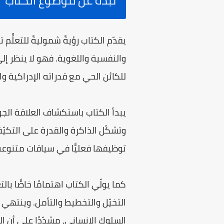
نبذة عن موضوع الكتاب
يقدّم الكتاب رؤيةً شموليةً للتعلُ
والنفسية واللغوية. فهو لا ينظر إل
للكائن الحي مع قدراته الإدراكية وا
يبدأ الكتاب باستكشاف العلاقة الجو
وتشكّل الذاكرة والقدرة على التكيّف.
توظيفها فعليًّا في سياقات متنوعة، 
كما يولّي الكتاب اهتمامًا خاصًّا بالت
التخيّل والتخطيط والتأمل. وينتهي 
السلوك الإنساني، مشدّدًا على أن ا