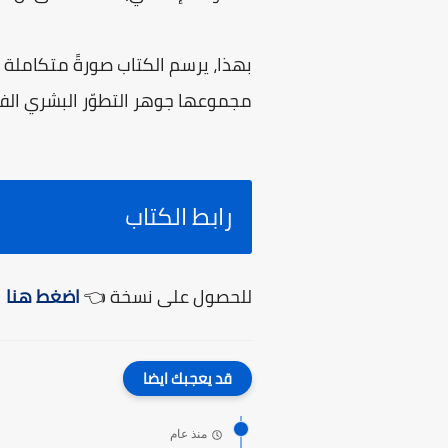
بهذا، يرسم الكتاب صورةً متكاملة لل
مجموعها جوهر التطوّر البشري الف
رابط الكتاب
للحصول على نسخة 👈
اضغط هنا
قد يعجبك ايضا
منذ عام