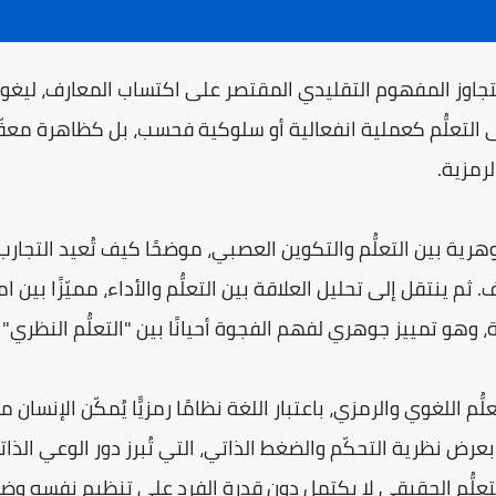
ّم تتجاوز المفهوم التقليدي المقتصر على اكتساب المعارف، لي
ى التعلُّم كعملية انفعالية أو سلوكية فحسب، بل كظاهرة معقّ
لرمزية.
هرية بين التعلُّم والتكوين العصبي، موضحًا كيف تُعيد التجارب
 ثم ينتقل إلى تحليل العلاقة بين التعلُّم والأداء، مميّزًا بين
وهو تمييز جوهري لفهم الفجوة أحيانًا بين "التعلُّم النظري" 
علُّم اللغوي والرمزي، باعتبار اللغة نظامًا رمزيًّا يُمكّن الإنسا
بعرض نظرية التحكّم والضغط الذاتي، التي تُبرز دور الوعي الذا
لتعلُّم الحقيقي لا يكتمل دون قدرة الفرد على تنظيم نفسه وض