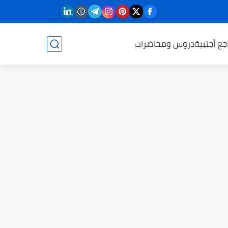
جع أجنبية
دروس ومحاضرات