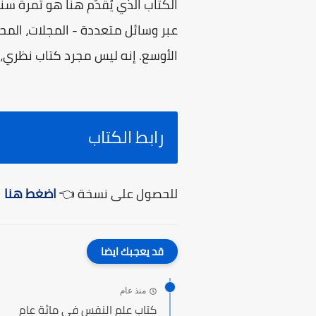
الكتاب الذي يُقدَّم هنا هو ثمرة س
عبر وسائل متعددة - المجلات، المحا
الأوسع. إنه ليس مجرد كتاب نظري، ب
رابط الكتاب
للحصول على نسخة 👈
اضغط هنا
قد يعجبك ايضا
منذ عام
كتاب علم النفس في مائة عام