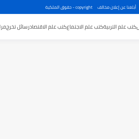
أبلغنا عن إعلان مخالف
copyright - حقوق الملكية
كتب علم التربية
كتب علم الاجتماع
كتب علم الاقتصاد
رسائل تخرج
مرا