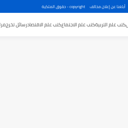
أبلغنا عن إعلان مخالف
copyright - حقوق الملكية
كتب علم التربية
كتب علم الاجتماع
كتب علم الاقتصاد
رسائل تخرج
مرا