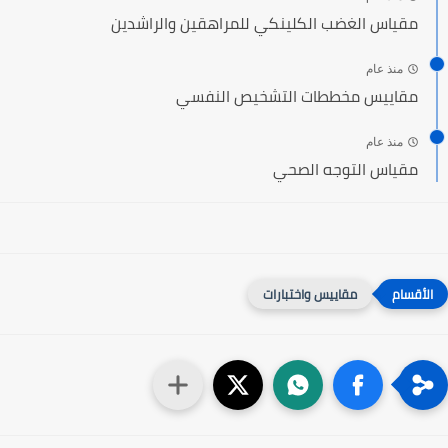
مقياس الغضب الكلينكي للمراهقين والراشدين
منذ عام
مقاييس مخططات التشخيص النفسي
منذ عام
مقياس التوجه الصحي
مقاييس واختبارات