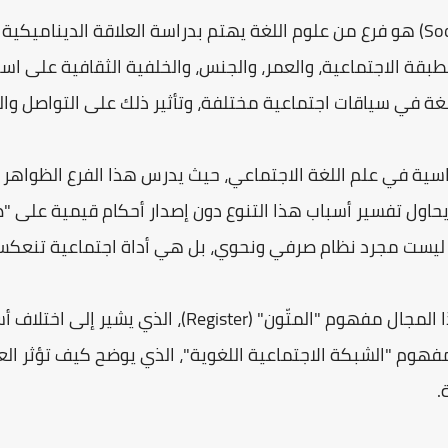
علم اللغة الاجتماعي (Sociolinguistics) هو فرع من علوم اللغة يهتم بدراسة العلاق
لطبقة الاجتماعية، والعمر، والجنس، والخلفية الثقافية على است
لغة في سياقات اجتماعية مختلفة، وتأثير ذلك على التواصل وال
ساسية في علم اللغة الاجتماعي، حيث يدرس هذا الفرع الظواهر 
اول تفسير أسباب هذا التنوع دون إصدار أحكام قيمية على "ص
ليست مجرد نظام صرفي ونحوي، بل هي أداة اجتماعية تنعكس م
من بين المفاهيم المركزية في هذا المجال مفهوم "المتّون" 
فهوم "الشبكة الاجتماعية اللغوية"، الذي يوضح كيف تؤثر الع
.