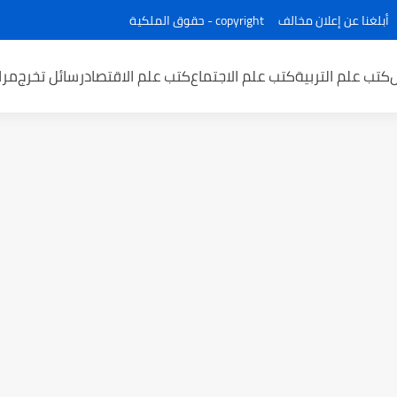
أبلغنا عن إعلان مخالف
copyright - حقوق الملكية
كتب علم التربية
كتب علم الاجتماع
كتب علم الاقتصاد
رسائل تخرج
مرا