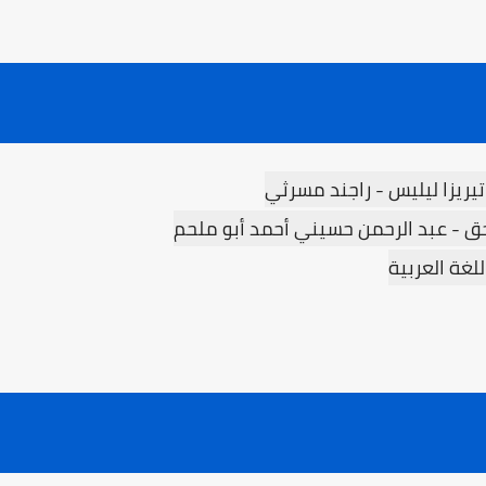
تيريزا ليليس - راجند مسرثي
لحق - عبد الرحمن حسيني أحمد أبو ملحم
لغة العربية