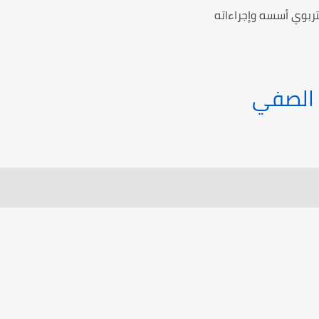
لتربوي أسسه وإجراءاته
م الصفي