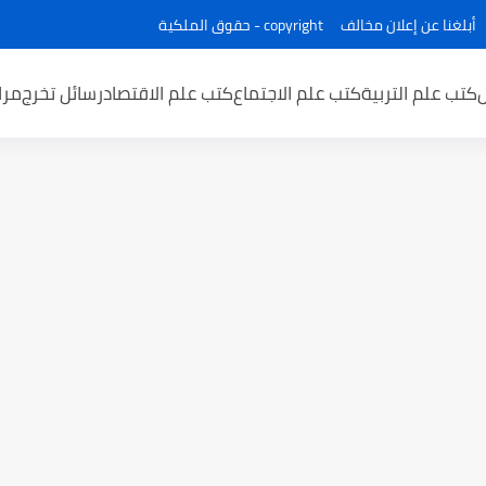
أبلغنا عن إعلان مخالف
copyright - حقوق الملكية
كتب علم التربية
كتب علم الاجتماع
كتب علم الاقتصاد
رسائل تخرج
مرا