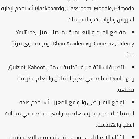
Classroom، Moodle، Edmodo، وBlackboard تُستخدم لإدارة
الدروس والواجبات والتقييمات.
مقاطع الفيديو التعليمية : منصات مثل YouTube،
Coursera، Udemy، وKhan Academy توفر محتوى مرئيًا
غنيًا.
التطبيقات التفاعلية : تطبيقات مثل Quizlet، Kahoot،
وDuolingo تساعد في تعزيز التفاعل والتعلم بطريقة
ممتعة.
الواقع الافتراضي والواقع المعزز : تُستخدم هذه
التقنيات لتقديم تجارب تعليمية واقعية، خاصة في مجالات
الطب والهندسة.
الذكاء الاصطناعي : يساعد في تخصيص التعلم وتوفير