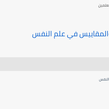
معلمين
 والمقاييس في علم النفس
 النفس