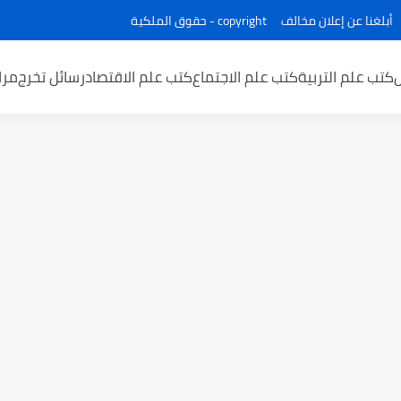
أبلغنا عن إعلان مخالف
copyright - حقوق الملكية
كتب علم التربية
كتب علم الاجتماع
كتب علم الاقتصاد
رسائل تخرج
مرا