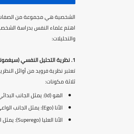
الشخصية هي مجموعة من الصفات الن
اهتم علماء النفس بدراسة الشخصية
والتحليلات:
1. نظرية التحليل النفسي (سيغموند فرويد):
تعتبر نظرية فرويد من أوائل النظر
ثلاثة مكونات:
الهو (Id): يمثل الجانب البدائي والغرائزي من الشخصية، ويسعى إلى إشباع الحاجات والرغبات بشكل فوري.
الأنا (Ego): يمثل الجانب الواعي والعقلاني من الشخصية، ويعمل على التوفيق بين مطالب الهو والواقع.
الأنا العليا (Superego): يمثل الضمير والقيم الأخلاقية، ويمثل المعايير الاجتماعية والمثل العليا.