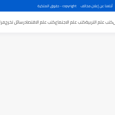
أبلغنا عن إعلان مخالف
copyright - حقوق الملكية
كتب علم التربية
كتب علم الاجتماع
كتب علم الاقتصاد
رسائل تخرج
مرا