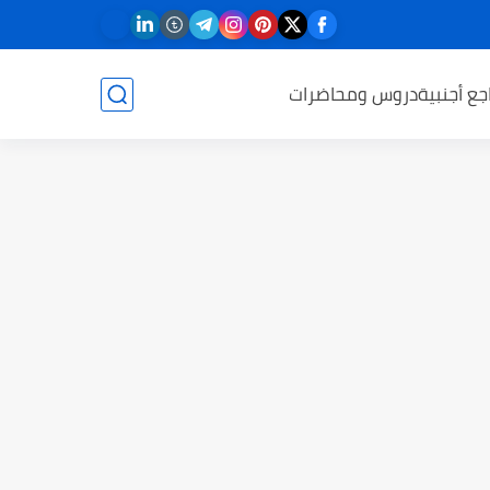
جع أجنبية
دروس ومحاضرات