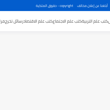
أبلغنا عن إعلان مخالف
copyright - حقوق الملكية
كتب علم التربية
كتب علم الاجتماع
كتب علم الاقتصاد
رسائل تخرج
مرا