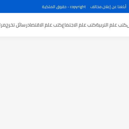
أبلغنا عن إعلان مخالف
copyright - حقوق الملكية
كتب علم التربية
كتب علم الاجتماع
كتب علم الاقتصاد
رسائل تخرج
مرا