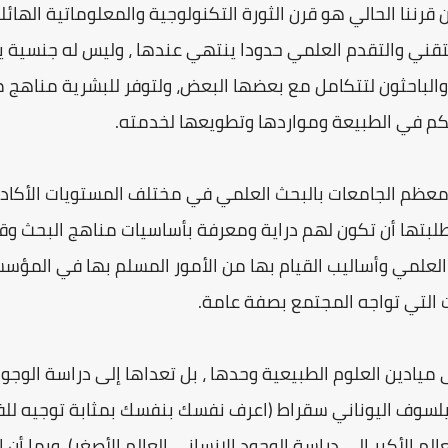
ن قرننا الحالي هو قرن الثورة التكنولوجية والمعلوماتية الهائ
التقني والتقدم العلمي حدودا ينتهي عندها ، وليس له جنسية ي
 والباحثون لتتكامل مع بعضها البعض، ولتوفر للبشرية مناهج
تحكم في الطبيعة ومواردها وتطويعها لخدمته.
 معظم الجامعات بالبحث العلمي في مختلف المستويات الأكا
طلبتها أن تكون لهم دراية ومعرفة بأساسيات مناهج البحث 
علمي وأساليب القيام بها من الأمور المسلم بها في المؤسسا
لتي تواجه المجتمع بصفة عامة.
ميادين العلوم الطبيعية وحدها ، بل تعداها إلى دراسة الوجو
يلسوف اليوناني سقراط (اعرف نفسك بنفسك بمثابة توجيه للفك
لم الأكبر إلى دراسة الوجود الإنساني العالم الأصغر)، وبما أن 