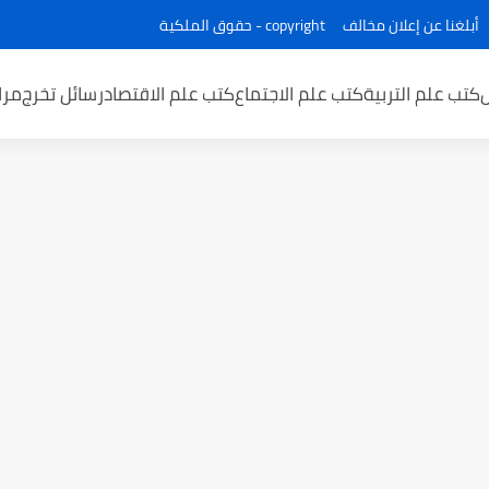
أبلغنا عن إعلان مخالف
copyright - حقوق الملكية
كتب علم التربية
كتب علم الاجتماع
كتب علم الاقتصاد
رسائل تخرج
مرا