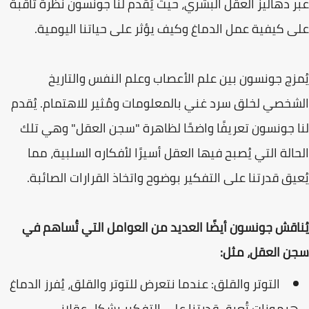
عبر دهاليز العقل البشري، حيث يُقدم لنا جونسون نظرة ثاقبة
على كيفية عمل الدماغ وكيف يؤثر على حياتنا اليومية.
يُمزج جونسون بين علم الأعصاب وعلم النفس والتاريخ
الشخصي لخلق سرد غني بالمعلومات ومُثير للاهتمام. يُقدم
لنا جونسون تعريفًا واضحًا لظاهرة "سجن العقل" وهي تلك
الحالة التي يُصبح فيها العقل أسيرًا لأفكاره السلبية، مما
يُعيق قدرتنا على التفكير بوضوح واتخاذ القرارات الصائبة.
يُناقش جونسون أيضًا العديد من العوامل التي تُساهم في
سجن العقل، مثل:
التوتر والقلق: عندما نتعرض للتوتر والقلق، يُفرز الدماغ
هرمونات تُعيق قدرتنا على التفكير بشكل عقلاني.