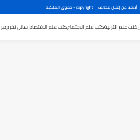
أبلغنا عن إعلان مخالف
copyright - حقوق الملكية
كتب علم التربية
كتب علم الاجتماع
كتب علم الاقتصاد
رسائل تخرج
مرا