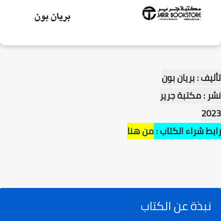
تأليف : بريان بون
نشر : مكتبة جرير
2023
رابط شراء الكتاب :
من هنا
نبذة عن الكتاب