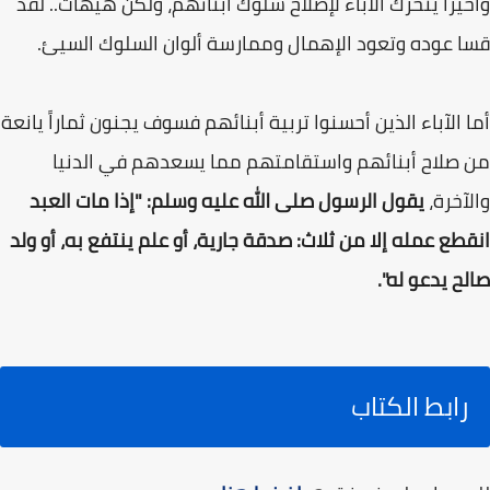
وأخيراً يتحرك الآباء لإصلاح سلوك أبنائهم، ولكن هيهات.. لقد
قسا عوده وتعود الإهمال وممارسة ألوان السلوك السيئ.
أما الآباء الذين أحسنوا تربية أبنائهم فسوف يجنون ثماراً يانعة
من صلاح أبنائهم واستقامتهم مما يسعدهم في الدنيا
والآخرة،
يقول الرسول صلى الله عليه وسلم: "إذا مات العبد
انقطع عمله إلا من ثلاث: صدقة جارية، أو علم ينتفع به، أو ولد
صالح يدعو له".
رابط الكتاب