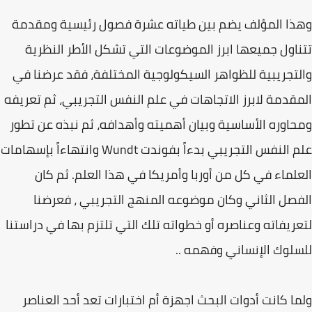
وهذا المؤلف يضم بين طياته عشرة فصول رئيسية ومقدمة
تتناول جميعها ابرز الموضوعات التي تشكل الأطر النظرية
والتجريبية للظواهر السيكولوجية المختلفة، فقد عرضنا في
المقدمة لابرز الاتجاهات في علم النفس التجريبي، ثم تعريفه
ومحاوره الأساسية وبيان أهميته وأهدافه، ثم نبذه عن تطور
علم النفس التجريبي بدءاً بفوندت Wundt وانتهاءاً بإسهامات
العلماء في كل من أوربا وأمريكا في هذا العلم. ثم كان
الفصل الثاني وكان موضوعه المنهج التجريبي ، فعرضنا
لتعريفاته وعناصره أو خطواته تلك التي تلتزم بها في دراستنا
للسلوك الإنساني وفهمه ..
ولما كانت أدوات البحث اجهزة أم اختبارات تعد أحد العناصر