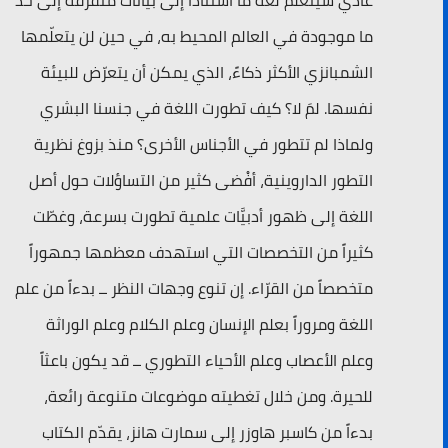
عادي سيتعلم لغة ما استناداً إلى بيانات متفرقة إلى حد
ما موجودة في العالم المحيط به، في حين لن يتعلّمها
الشمبانزي الأكثر ذكاءً، الذي يمكن أن يتعرّض للبيئة
نفسها. لمَ لا؟ كيف تطورت اللغة في جنسنا البشري
ولماذا لم تتطور في الأجناس الأخرى؟ منذ بزوغ نظرية
التطور الداروينية، أفْضى كثير من التساؤلات حول أصل
اللغة إلى ظهور أدبيَّات علمية تطورت بسرعة، وغطّت
كثيراً من التخصصات التي استهدف معظمها جمهوراً
متخصصاً من القرّاء. إن تنوع وجهات النظر ــ بدءاً من علم
اللغة ومروراً بعلم الإنسان وعلم الكلام وعلم الوراثة
وعلم الأعصاب وعلم الأحياء التطوري ــ قد يكون باعثاً
للحيرة. ومن خلال تغطيته موضوعات متنوعة رائعة،
بدءاً من كاسبر هاوزر إلى سمارت هانز، يقدّم الكتاب