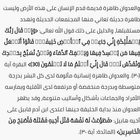
والعدوان ظاهرة قديمة قدم الإنسان على هذه الأرض وليست
ظاهرة حديثة تعاني منها المجتمعات الحديثة وتهدد
مستقبلها، والدليل على ذلك قول الله تعالى:
﴿وَإِذۡ قَالَ رَبُّكَ
لِلۡمَلَٰٓئِكَةِ إِنِّي جَاعِلٞ فِي ٱلۡأَرۡضِ خَلِيفَةٗۖ قَالُوٓاْ أَتَجۡعَلُ
فِيهَا مَن يُفۡسِدُ فِيهَا وَيَسۡفِكُ ٱلدِّمَآءَ وَنَحۡنُ نُسَبِّحُ بِحَمۡدِكَ
وَنُقَدِّسُ لَكَۖ قَالَ إِنِّيٓ أَعۡلَمُ مَا لَا تَعۡلَمُونَ (30)
﴾
البقرة آية
(۳۰). والعدوان ظاهرة إنسانية مألوفة لدى كل البشر بدرجة
متوسطة وبدرجة منخفضة أو مرتفعة لدى الأقلية ويمارسه
الأفراد والجماعات بأشكال وأساليب متنوعة، وقد يظهر
العدوان منذ بداية الخليقة حينها اعتدى ابن آدم قابيل على
أخيه هابيل:
﴿فَطَوَّعَتْ لَهُ نَفْسُهُ قَتْلَ أَخِيهِ فَقَتَلَهُ فَأَصْبَحَ مِنَ
الْخَاسِرِينَ﴾
(المائدة: آية ٣٠).