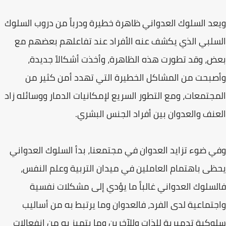
ويعد السلوك العدواني ظاهرة خطيرة ودرباً من دروب السلوك
السلبي الذي يكشف عنه الأفراد عند تفاعلهم بعضهم مع
بعض، وقد تطورت هذه الظاهرة، وأخذت أشكالاً جديدة،
وأصبحت من المشاكل الخطيرة التي تهدد أمن كثير من
المجتمعات، ومع التطور السريع لإمكانيات الدمار ووسائله زاد
العنف والعدوان بين أفراد الجنس البشري.
وفي ضوء تزايد العدوان في مجتمعنا، بدأ السلوك العدواني
يحظى باهتمام العاملين في ميدان التربية وعلم النفس،
فالسلوك العدواني غالباً ما يؤدي إلى مشكلات نفسية
واجتماعية لدى الفرد، فالعدوان وما يرتبط به من أساليب
سلوكية تدميرية للذات وللآخرين وما يتميز به من انفعالات