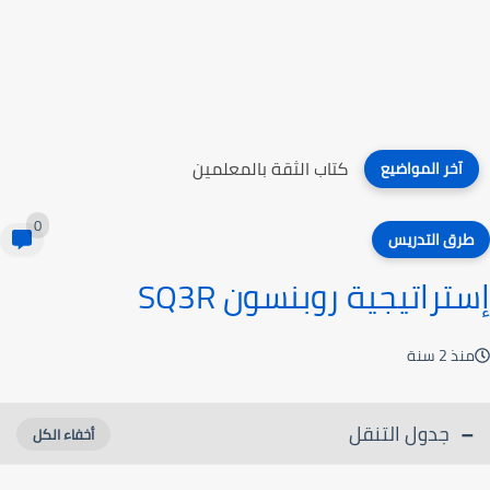
كتاب التعلم المبني على الدماغ
آخر المواضيع
0
طرق التدريس
إستراتيجية روبنسون SQ3R
منذ 2 سنة
جدول التنقل