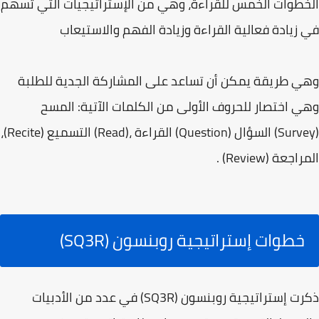
الخطوات الخمس للقراءة، وهي من الإستراتيجيات التي تسهم
في زيادة فعالية القراءة وزيادة الفهم والاستيعاب
وهي طريقة يمكن أن تساعد على المشاركة الجدية للطلبة
وهي اختصار للحروف الأولى من الكلمات الآتية: المسح
(Survey) السؤال (Question) القراءة ،(Read) التسميع (Recite)،
المراجعة (Review) .
خطوات إستراتيجية روبنسون (SQ3R)
ذكرت إستراتيجية روبنسون (SQ3R) في عدد من الأدبيات