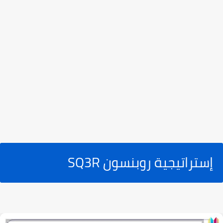
إستراتيجية روبنسون SQ3R