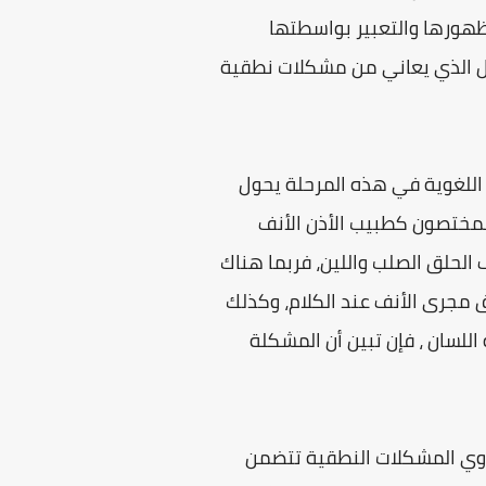
ظهورها والتعبير بواسطتها
لطفل الذي يعاني من مشكلات نطقية
physi "للأطفال ذوي المشكلات اللغوية في هذه المرحلة يحول
لمختصون كطبيب الأذن الأنف
الحلق الصلب واللين، فربما هناك
ق مجرى الأنف عند الكلام، وكذلك
اللسان ، فإن تبين أن المشكلة
ات العلاقة "Diagnosis of other abilities" للأطفال ذوي المشكلات النطقية تتضمن