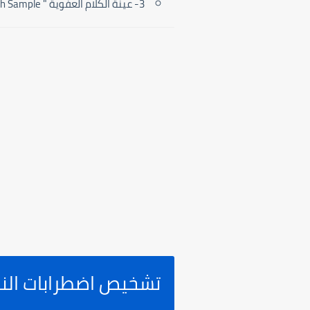
3- عينة الكلام العفوية " Spontaneous Speech Sample"
تشخيص اضطرابات ال