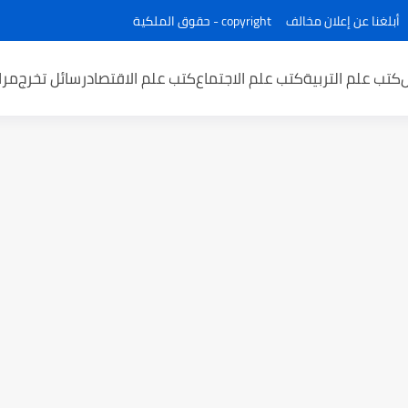
أبلغنا عن إعلان مخالف
copyright - حقوق الملكية
كتب علم التربية
كتب علم الاجتماع
كتب علم الاقتصاد
رسائل تخرج
مرا