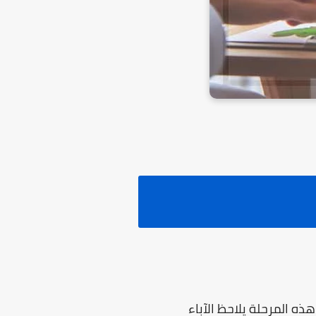
طقية: وفي هذه المرحلة يلاحظ الآباء