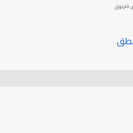
 التربوي
نطق