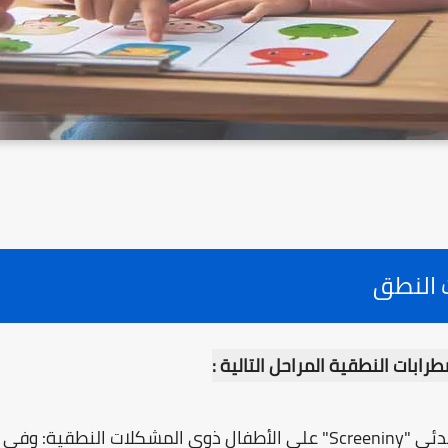
 النطق
بات النطقية المراحل التالية :
مرحلة التعرّف المبدئي "Screeniny" على الأطفال ذوي المشكلات الن