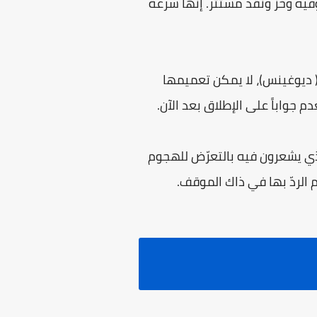
فيه وخز ونقد مستتر. إنها سرعة
( ديوغينس)، لا يمكن تعميمها
 جواباً على الإطلاق بعد الآن.
ي يشعرون فيه بالتعرّض للهجوم
 الردّ بها في ذاك الموقف.