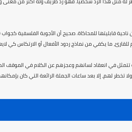
 له مثل هذا الردّ شخصياً. فهو ردّ ظريف وله أكثر من معنى و
 ناحية قابليتها للمحاكاة. صحيح أن الأجوبة الفلسفية كجواب 
للقارئ، ما يكفي من نماذج ردود الأفعال أو الارتكاس كي لايعدم
تتمثل في انعقاد لسانهم وعجزهم عن الكلام في الموقف الذ
 تخطر لهم، إلا بعد ساعات الجملة الرائعة التي كان بإمكانهم