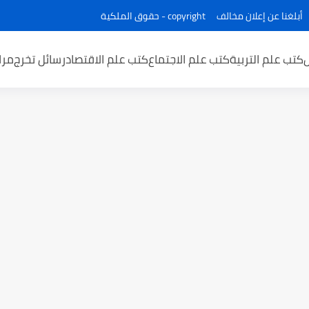
أبلغنا عن إعلان مخالف
copyright - حقوق الملكية
كتب علم التربية
كتب علم الاجتماع
كتب علم الاقتصاد
رسائل تخرج
مرا