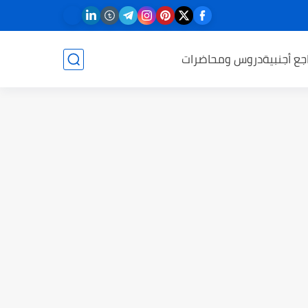
جع أجنبية
دروس ومحاضرات