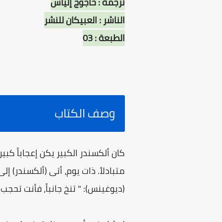
ترجمة : حاجوج إلياس
الناشر : العبيكان للنشر
الطبعة : 03
وصف الكتاب
كان ألكسندر الكبير يكن إعجاباً كبير
متبادلاً. ذات يوم، أتى (ألكسندر) إل
(ديوغينس): " تنخ جانباً، فأنت تحج