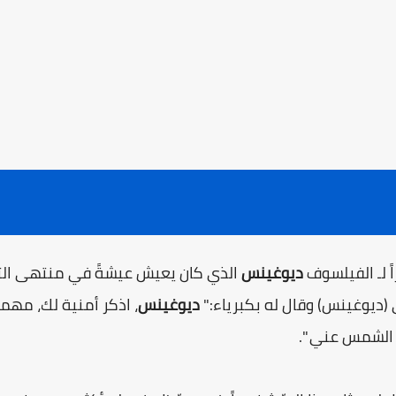
اً لـ الفيلسوف
ديوغينس
الذي كان يعيش عيشةً في منتهى التوا
ى (ديوغينس) وقال له بكبرياء:"
ديوغينس
، اذكر أمنية لك، مهما
ب الشمس عني ".