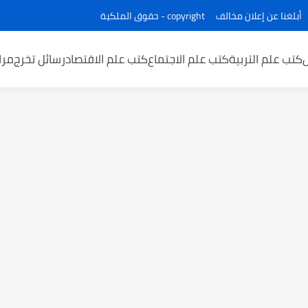
أبلغنا عن إعلان مخالف
copyright - حقوق الملكية
كتب علم التربية
كتب علم الاجتماع
كتب علم الاقتصاد
رسائل تخرج
مرا