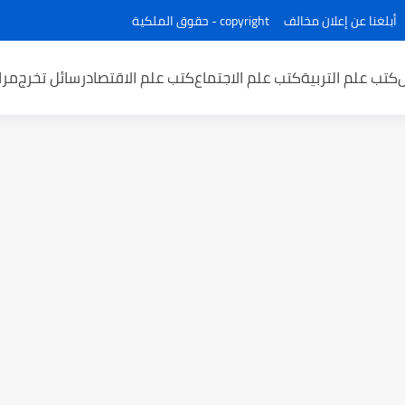
أبلغنا عن إعلان مخالف
copyright - حقوق الملكية
كتب علم التربية
كتب علم الاجتماع
كتب علم الاقتصاد
رسائل تخرج
مرا