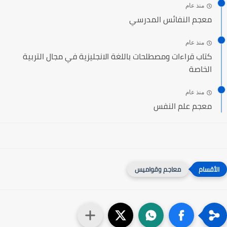
منذ عام
معجم النفائس المدرسي
منذ عام
كتاب قراءات ومصطلحات باللغة الانجليزية في مجال التربية
الخاصة
منذ عام
معجم علم النفس
معاجم وقواميس