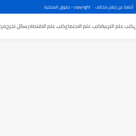
أبلغنا عن إعلان مخالف
copyright - حقوق الملكية
كتب علم التربية
كتب علم الاجتماع
كتب علم الاقتصاد
رسائل تخرج
مرا