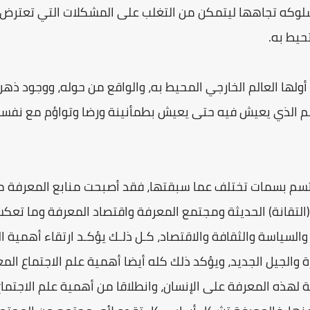
سلوكه تجاهها ليتمكن من التغلب على المشكلات التي تعترض 
حيط به.
ة أولها العالم الخارجي المحيط به، والواقع من حوله، ووجود ذ
الم الذي يعيش فيه حتى يعيش بطمأنينة ورضا وتواؤم مع نفسه
تتسم بسمات تختلف عما سبقتها، فقد أصبحت منابع المعرفة 
التقانة) الحديثة ومجتمع المعرفة واقتصاد المعرفة وما تع
 والسياسة والثقافة والاقتصاد، كـل ذلـك يؤكـد ارتقاء أهمية 
ة والجيل الجديد، ويؤكد ذلك كله أيضا أهمية علم الاجتماع ا
 لهذه المعرفة على الإنسان، وانطلاقا من أهمية علم الاجتما