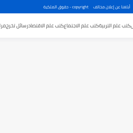
أبلغنا عن إعلان مخالف
copyright - حقوق الملكية
كتب علم التربية
كتب علم الاجتماع
كتب علم الاقتصاد
رسائل تخرج
مرا